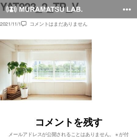
YAT923_2_TP_V
YAT923_2_TP_V
2021/11/1
コメントはまだありません
へ
の
コメントを残す
メールアドレスが公開されることはありません。
※
が付