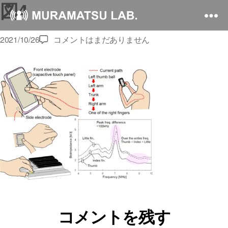
図4
図
2021/10/26
コメントはまだありません
4
へ
の
コメントを残す