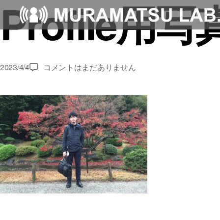
Profile用写真
Profile
2023/4/4
コメントはまだありません
用
写
真
1-
1.5
へ
の