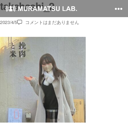
takahashi_2
takahashi_2
2023/4/5
コメントはまだありません
へ
の