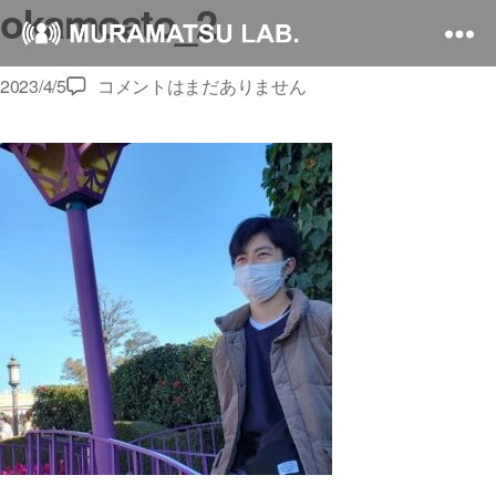
okamoato_2
okamoato_2
2023/4/5
コメントはまだありません
へ
の