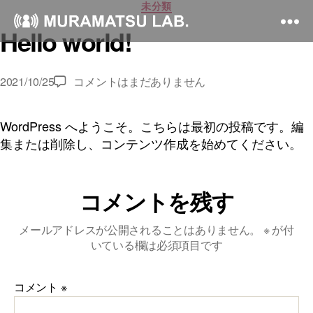
カ
未分類
テ
Hello world!
ゴ
リ
ー
Hello
2021/10/25
コメントはまだありません
world!
へ
WordPress へようこそ。こちらは最初の投稿です。編
の
集または削除し、コンテンツ作成を始めてください。
コメントを残す
メールアドレスが公開されることはありません。
※
が付
いている欄は必須項目です
コメント
※