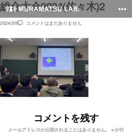
総合大会2024(佐々木)2
総
2024/3/9
コメントはまだありません
合
大
会
2024(佐々
木)2
へ
の
コメントを残す
メールアドレスが公開されることはありません。
※
が付