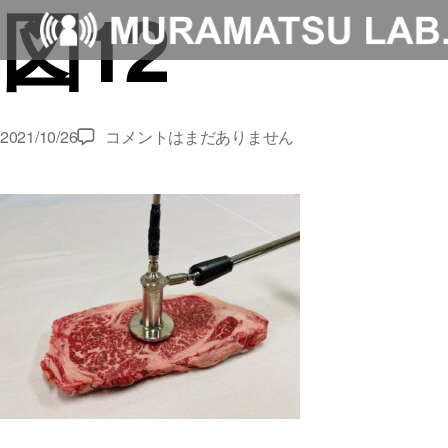
図12
図
2021/10/26
コメントはまだありません
12
へ
の