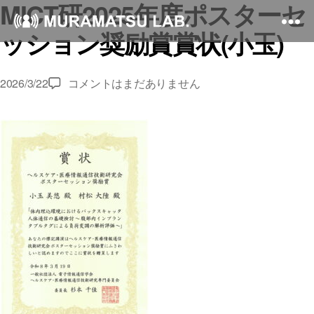
MICT研2025年度ポスターセ
ッション奨励賞賞状(小玉)
MICT
2026/3/22
コメントはまだありません
研
2025
年
度
ポ
ス
タ
ー
セ
ッ
シ
ョ
ン