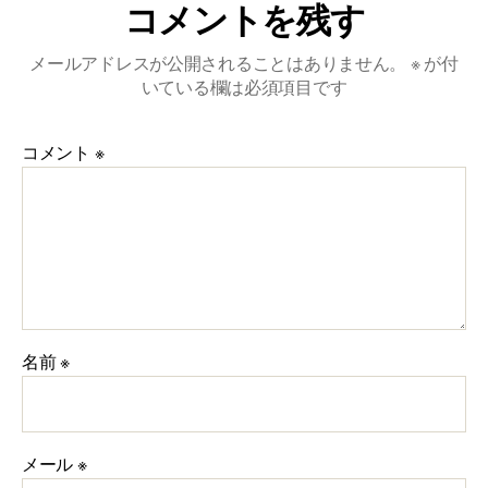
(余
コメントを残す
白
削
メールアドレスが公開されることはありません。
※
が付
除)
いている欄は必須項目です
へ
の
コメント
※
名前
※
メール
※