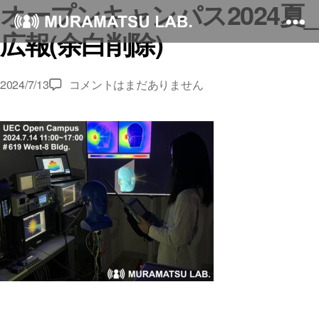
オープンキャンパス2024夏_
広報(余白削除)
オ
2024/7/13
コメントはまだありません
ー
プ
ン
キ
ャ
ン
パ
ス
2024
夏
_
広
報