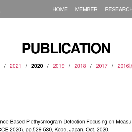
HOME
MEMBER
RESEARC
PUBLICATION
/
2021
/
/
2019
/
2018
/
2017
/
201
2020
dance-Based Plethysmogram Detection Focusing on Measur
CE 2020), pp.529-530, Kobe, Japan, Oct. 2020.